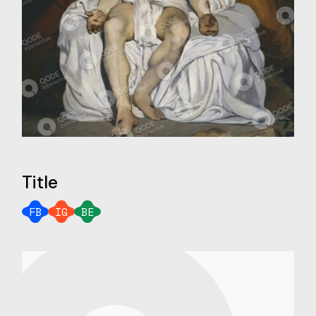
Title
FB
IG
BE