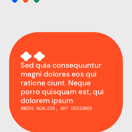
Sed quia consequuntur
magni dolores eos qui
ratione ciunt. Neque
porro quisquam est, qui
dolorem ipsum
AMIRE NOALEDS, ART DESIGNER