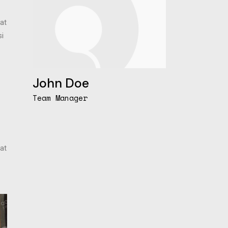
cat
si
John Doe
Team Manager
cat