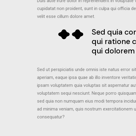
Duis aute irure dolor in reprehenderit in voluptate 
cupidatat non proident, sunt in culpa qui officia d
velit esse cillum dolore amet.
Sed quia co
qui ratione 
qui dolorem
Sed ut perspiciatis unde omnis iste natus error
aperiam, eaque ipsa quae ab illo inventore veritat
ipsam voluptatem quia voluptas sit aspernatur aut
voluptatem sequi nesciunt. Neque porro quisquam e
sed quia non numquam eius modi tempora incidun
ad minima veniam, quis nostrum exercitationem ul
consequatur?