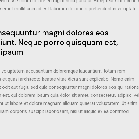
velit esse cillum dolore eu fugiat nulla pariatur. Excepteur sint occae
eserunt mollit anim id est laborum dolor in reprehenderit in voluptate
nsequuntur magni dolores eos
ciunt. Neque porro quisquam est,
 ipsum
 sit voluptatem accusantium doloremque laudantium, totam rem
is et quasi architecto beatae vitae dicta sunt explicabo. Nemo enim
 odit aut fugit, sed quia consequuntur magni dolores eos qui ratione
st, qui dolorem ipsum quia dolor sit amet, consectetur, adipisci veli
t ut labore et dolore magnam aliquam quaerat voluptatem. Ut enim
lam corporis suscipit laboriosam, nisi ut aliquid ex ea commodi