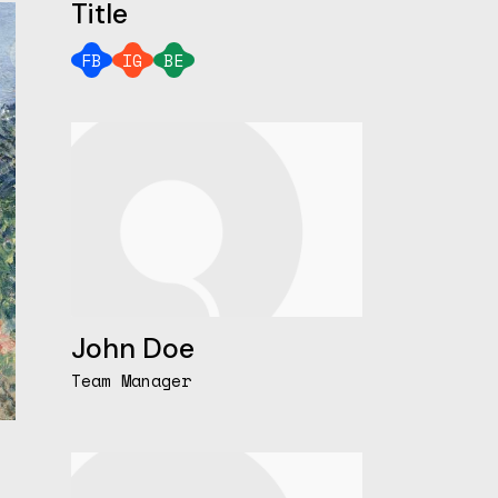
Title
FB
IG
BE
John Doe
Team Manager