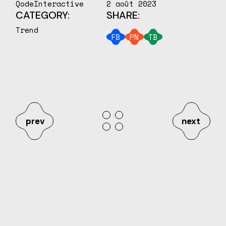
QodeInteractive
2 août 2023
CATEGORY:
SHARE:
Trend
FB
PN
TB
prev
next